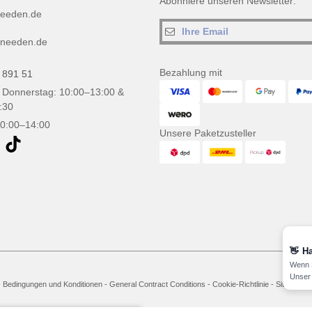
Abonniere unseren Newsletter:
eeden.de
needen.de
Bezahlung mit
 891 51
 Donnerstag: 10:00–13:00 &
:30
10:00–14:00
Unsere Paketzusteller
👋
Ha
Wenn S
Unser 
-
Bedingungen und Konditionen
-
General Contract Conditions
-
Cookie-Richtlinie
-
Site Map