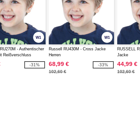
W1
W1
U270M - Authentischer
Russell RU430M - Cross Jacke
RUSSELL RU
it Reißverschluss
Herren
Jacke
€
68,99 €
44,99 €
-31%
-33%
102,60 €
102,60 €