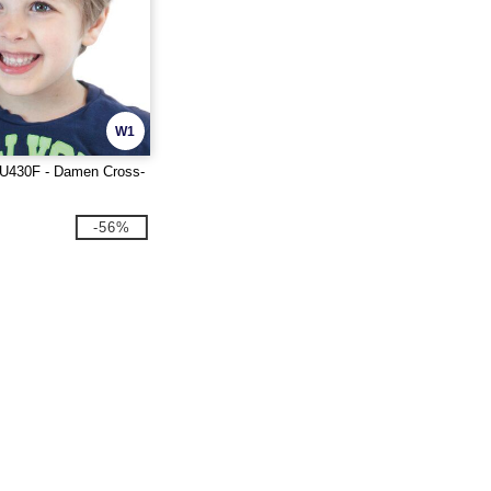
W1
430F - Damen Cross-
-56%