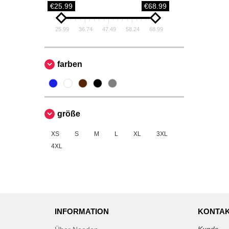
€25.99
€68.99
25.99
36.74
47.49
58.24
68.99
farben
größe
XS
S
M
L
XL
3XL
4XL
INFORMATION
KONTAK