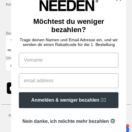
Karriere
Freitag: 10:00–14:00
Möchtest du weniger
bezahlen?
Bezahlung mit
Trage deinen Namen und Email Adresse ein, und wir
senden dir einen Rabattcode für die 1. Bestellung
Unsere Paketzusteller
Anmelden & weniger bezahlen 👍🏼
Rechtliche Hinweise
-
Datenschutzbestimmungen
-
Bedingungen und Konditionen
-
General Contract Conditions
-
Cookie-Richtlinie
-
Site Map
Copyright 2026
Nein danke, ich möchte mehr bezahlen 🙃
needen.de - Alle Rechte vorbehalten