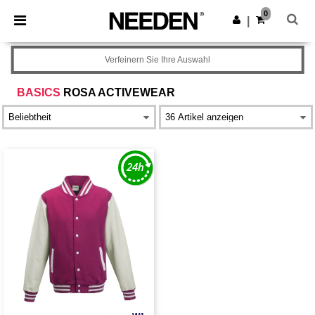
×
Needen App
0
App holen
|
Bessere Preise in der App!
Verfeinern Sie Ihre Auswahl
BASICS
ROSA ACTIVEWEAR