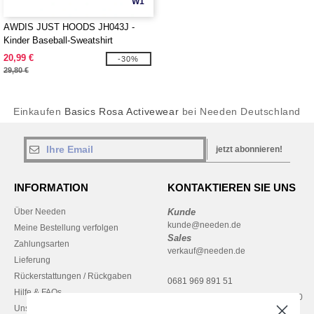
W1
AWDIS JUST HOODS JH043J -
Kinder Baseball-Sweatshirt
20,99 €
-30%
29,80 €
Einkaufen
Basics Rosa Activewear
bei Needen Deutschland
jetzt abonnieren!
INFORMATION
KONTAKTIEREN SIE UNS
Über Needen
Kunde
kunde@needen.de
Meine Bestellung verfolgen
Sales
Zahlungsarten
verkauf@needen.de
Lieferung
Rückerstattungen / Rückgaben
0681 969 891 51
Hilfe & FAQs
Montag – Donnerstag: 10:00–13:00
Unsere Engagements
& 14:00–17:30